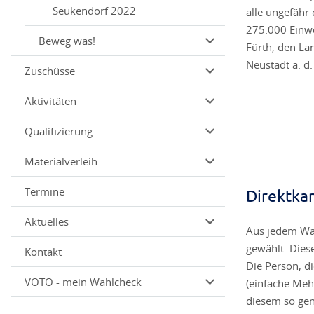
Seukendorf 2022
alle ungefähr
275.000 Einwo
Beweg was!
Fürth, den La
Neustadt a. d.
Zuschüsse
Aktivitäten
Qualifizierung
Materialverleih
Termine
Direktka
Aktuelles
Aus jedem Wah
gewählt. Dies
Kontakt
Die Person, d
VOTO - mein Wahlcheck
(einfache Mehr
diesem so gen