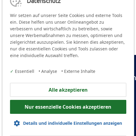
Datenschutz
Wir setzen auf unserer Seite Cookies und externe Tools
ein. Diese helfen uns unser Onlineangebot zu
verbessern und wirtschaftlich zu betreiben, sowie
unsere Werbemaßnahmen zu messen, optimieren und
zielgerichtet auszuspielen. Sie können dies akzeptieren,
nur die essentiellen Cookies und Tools zulassen oder
eine individuelle Auswahl treffen.
✓
Essentiell
•
Analyse
•
Externe Inhalte
Kreisjugendring Fürt
Alle akzeptieren
Stresemannplatz 11
90763 Fürth
Nur essenzielle Cookies akzeptieren
Telefon: +49 911 97 73 17 60
Mail:
info@kjr-fuerth.de
Details und individuelle Einstellungen anzeigen