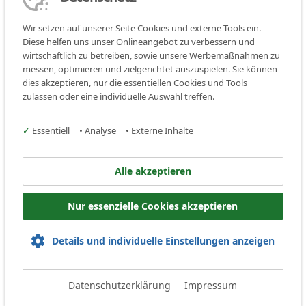
hier
.
Wir setzen auf unserer Seite Cookies und externe Tools ein.
Diese helfen uns unser Onlineangebot zu verbessern und
wirtschaftlich zu betreiben, sowie unsere Werbemaßnahmen zu
messen, optimieren und zielgerichtet auszuspielen. Sie können
dies akzeptieren, nur die essentiellen Cookies und Tools
Teilen:
teilen
teilen
teilen
zulassen oder eine individuelle Auswahl treffen.
Facebook
✓
Essentiell
•
Analyse
•
Externe Inhalte
Kreisjugendring Fürth
Alle akzeptieren
Stresemannplatz 11
Nur essenzielle Cookies akzeptieren
90763 Fürth
Telefon: +49 911 97 73 17 60
Details und individuelle Einstellungen anzeigen
Mail:
info@kjr-fuerth.de
Datenschutzerklärung
Impressum
Kontakt
Datenschutz
Impressum