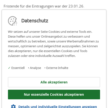
Fristende für die Eintragungen war der 23.01.26.
Eine Nachfrist haben wir allen, die sich gemeldet haben noch
Datenschutz
bis 29.01.26 gewährt.
Wir setzen auf unserer Seite Cookies und externe Tools ein.
Diese helfen uns unser Onlineangebot zu verbessern und
wirtschaftlich zu betreiben, sowie unsere Werbemaßnahmen zu
messen, optimieren und zielgerichtet auszuspielen. Sie können
dies akzeptieren, nur die essentiellen Cookies und Tools
Teilen:
teilen
teilen
teilen
zulassen oder eine individuelle Auswahl treffen.
Facebook
✓
Essentiell
•
Analyse
•
Externe Inhalte
Kreisjugendring Fürth
Alle akzeptieren
Stresemannplatz 11
Nur essenzielle Cookies akzeptieren
90763 Fürth
Telefon: +49 911 97 73 17 60
Details und individuelle Einstellungen anzeigen
Mail:
info@kjr-fuerth.de